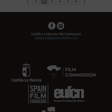
1
2
3
4
5
6
Castilla-La Mancha Film Commission
info@castillalamanchafilm.com