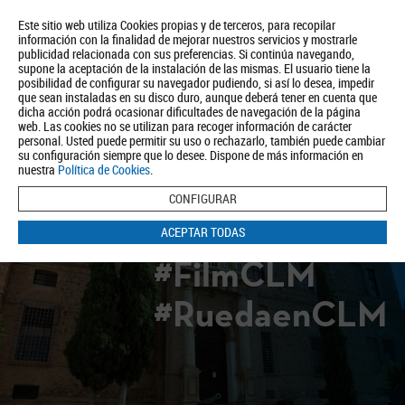
Este sitio web utiliza Cookies propias y de terceros, para recopilar
información con la finalidad de mejorar nuestros servicios y mostrarle
publicidad relacionada con sus preferencias. Si continúa navegando,
supone la aceptación de la instalación de las mismas. El usuario tiene la
posibilidad de configurar su navegador pudiendo, si así lo desea, impedir
que sean instaladas en su disco duro, aunque deberá tener en cuenta que
dicha acción podrá ocasionar dificultades de navegación de la página
Quiénes somos
Turismo
Política de Privacidad
Aviso Legal
web. Las cookies no se utilizan para recoger información de carácter
Política de Cookies
personal. Usted puede permitir su uso o rechazarlo, también puede cambiar
su configuración siempre que lo desee. Dispone de más información en
BUSCAR
nuestra
Política de Cookies
.
CONFIGURAR
ACEPTAR TODAS
#FilmCLM
#RuedaenCLM