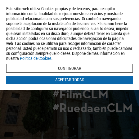
Este sitio web utiliza Cookies propias y de terceros, para recopilar
información con la finalidad de mejorar nuestros servicios y mostrarle
publicidad relacionada con sus preferencias. Si continúa navegando,
supone la aceptación de la instalación de las mismas. El usuario tiene la
posibilidad de configurar su navegador pudiendo, si así lo desea, impedir
que sean instaladas en su disco duro, aunque deberá tener en cuenta que
dicha acción podrá ocasionar dificultades de navegación de la página
Quiénes somos
Turismo
Política de Privacidad
Aviso Legal
web. Las cookies no se utilizan para recoger información de carácter
Política de Cookies
personal. Usted puede permitir su uso o rechazarlo, también puede cambiar
su configuración siempre que lo desee. Dispone de más información en
BUSCAR
nuestra
Política de Cookies
.
CONFIGURAR
ACEPTAR TODAS
#FilmCLM
#RuedaenCLM