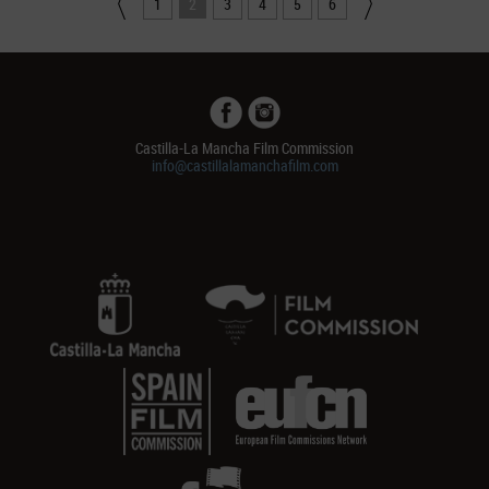
1
2
3
4
5
6
Castilla-La Mancha Film Commission
info@castillalamanchafilm.com