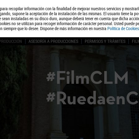
, para recopilar información con la finalidad de mejorar nuestros servicios y mostrar
Quiénes somos
Turismo
Polít
ando, supone la aceptación de la instalación de las mismas. El usuario tiene la po
ue sean instaladas en su disco duro, aunque deberá tener en cuenta que dicha acci
ookies no se utilizan para recoger información de carácter personal. Usted puede pe
ón siempre que lo desee. Dispone de más información en nuestra
Política de Cookies
 PRODUCCIÓN
ASESORÍA A PRODUCCIONES
PERMISOS Y TRÁMITES
FIL
#FilmCLM
#Ruedaen