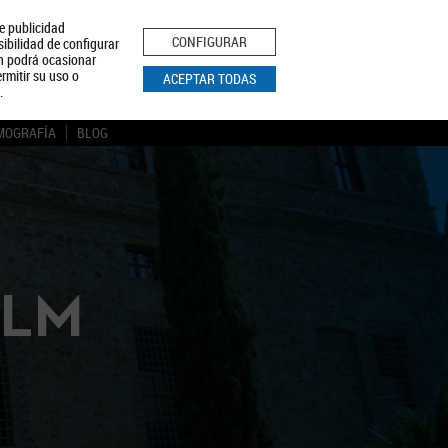
le publicidad
ica de Privacidad
Aviso Legal
Política de Cookies
CONFIGURAR
sibilidad de configurar
ón podrá ocasionar
BUSCAR
rmitir su uso o
ACEPTAR TODAS
.
MOGRAFÍA
BLOG
CLM