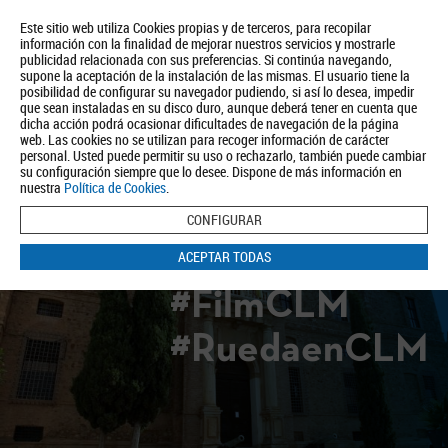
Este sitio web utiliza Cookies propias y de terceros, para recopilar
información con la finalidad de mejorar nuestros servicios y mostrarle
publicidad relacionada con sus preferencias. Si continúa navegando,
supone la aceptación de la instalación de las mismas. El usuario tiene la
posibilidad de configurar su navegador pudiendo, si así lo desea, impedir
que sean instaladas en su disco duro, aunque deberá tener en cuenta que
dicha acción podrá ocasionar dificultades de navegación de la página
Quiénes somos
Turismo
Política de Privacidad
Aviso Legal
web. Las cookies no se utilizan para recoger información de carácter
Política de Cookies
personal. Usted puede permitir su uso o rechazarlo, también puede cambiar
su configuración siempre que lo desee. Dispone de más información en
BUSCAR
nuestra
Política de Cookies
.
CONFIGURAR
ACEPTAR TODAS
#FilmCLM
#RuedaenCLM