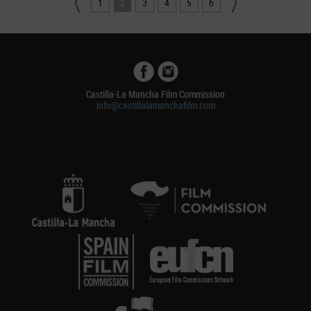
1
2
3
4
5
6
Castilla-La Mancha Film Commission
info@castillalamanchafilm.com