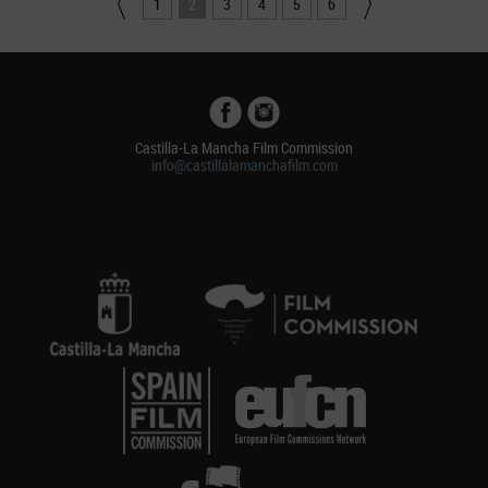
1
2
3
4
5
6
Castilla-La Mancha Film Commission
info@castillalamanchafilm.com