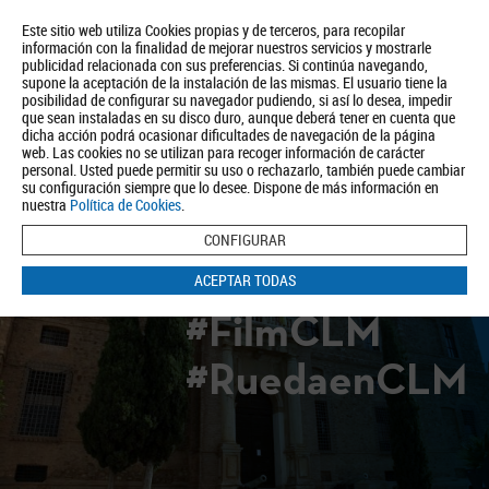
Este sitio web utiliza Cookies propias y de terceros, para recopilar
información con la finalidad de mejorar nuestros servicios y mostrarle
publicidad relacionada con sus preferencias. Si continúa navegando,
supone la aceptación de la instalación de las mismas. El usuario tiene la
posibilidad de configurar su navegador pudiendo, si así lo desea, impedir
que sean instaladas en su disco duro, aunque deberá tener en cuenta que
dicha acción podrá ocasionar dificultades de navegación de la página
Quiénes somos
Turismo
Política de Privacidad
Aviso Legal
web. Las cookies no se utilizan para recoger información de carácter
Política de Cookies
personal. Usted puede permitir su uso o rechazarlo, también puede cambiar
su configuración siempre que lo desee. Dispone de más información en
BUSCAR
nuestra
Política de Cookies
.
CONFIGURAR
ACEPTAR TODAS
#FilmCLM
#RuedaenCLM