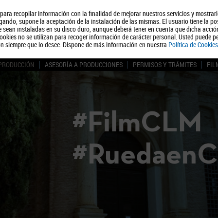
, para recopilar información con la finalidad de mejorar nuestros servicios y mostrar
Quiénes somos
Turismo
Polít
ando, supone la aceptación de la instalación de las mismas. El usuario tiene la po
ue sean instaladas en su disco duro, aunque deberá tener en cuenta que dicha acci
ookies no se utilizan para recoger información de carácter personal. Usted puede pe
ón siempre que lo desee. Dispone de más información en nuestra
Política de Cookies
 PRODUCCIÓN
ASESORÍA A PRODUCCIONES
PERMISOS Y TRÁMITES
FIL
#FilmCLM
#Ruedaen