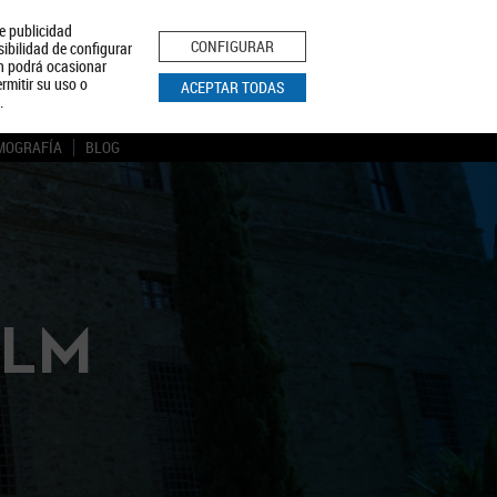
le publicidad
ica de Privacidad
Aviso Legal
Política de Cookies
CONFIGURAR
sibilidad de configurar
ón podrá ocasionar
BUSCAR
rmitir su uso o
ACEPTAR TODAS
.
MOGRAFÍA
BLOG
CLM