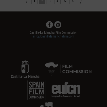
1
2
3
4
5
6
Castilla-La Mancha Film Commission
info@castillalamanchafilm.com