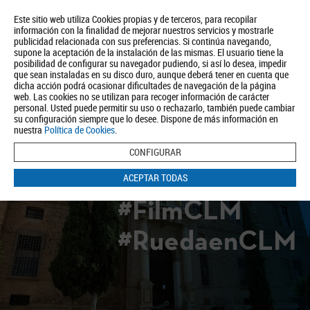
Este sitio web utiliza Cookies propias y de terceros, para recopilar
información con la finalidad de mejorar nuestros servicios y mostrarle
publicidad relacionada con sus preferencias. Si continúa navegando,
supone la aceptación de la instalación de las mismas. El usuario tiene la
posibilidad de configurar su navegador pudiendo, si así lo desea, impedir
que sean instaladas en su disco duro, aunque deberá tener en cuenta que
dicha acción podrá ocasionar dificultades de navegación de la página
Quiénes somos
Turismo
Política de Privacidad
Aviso Legal
web. Las cookies no se utilizan para recoger información de carácter
Política de Cookies
personal. Usted puede permitir su uso o rechazarlo, también puede cambiar
su configuración siempre que lo desee. Dispone de más información en
BUSCAR
nuestra
Política de Cookies
.
CONFIGURAR
ACEPTAR TODAS
#FilmCLM
#RuedaenCLM