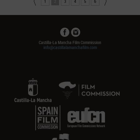
1
2
3
4
5
6
Castilla-La Mancha Film Commission
info@castillalamanchafilm.com