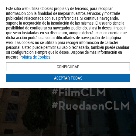
Este sitio web utiliza Cookies propias y de terceros, para recopilar
información con la finalidad de mejorar nuestros servicios y mostrarle
publicidad relacionada con sus preferencias. Si continúa navegando,
supone la aceptación de la instalación de las mismas. El usuario tiene la
posibilidad de configurar su navegador pudiendo, si así lo desea, impedir
que sean instaladas en su disco duro, aunque deberá tener en cuenta que
dicha acción podrá ocasionar dificultades de navegación de la página
Quiénes somos
Turismo
Política de Privacidad
Aviso Legal
web. Las cookies no se utilizan para recoger información de carácter
Política de Cookies
personal. Usted puede permitir su uso o rechazarlo, también puede cambiar
su configuración siempre que lo desee. Dispone de más información en
BUSCAR
nuestra
Política de Cookies
.
CONFIGURAR
ACEPTAR TODAS
#FilmCLM
#RuedaenCLM