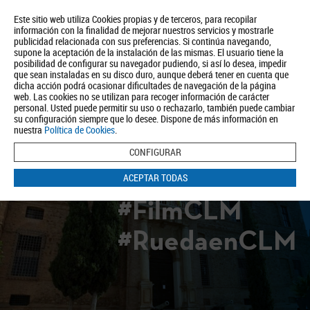
Este sitio web utiliza Cookies propias y de terceros, para recopilar
información con la finalidad de mejorar nuestros servicios y mostrarle
publicidad relacionada con sus preferencias. Si continúa navegando,
supone la aceptación de la instalación de las mismas. El usuario tiene la
posibilidad de configurar su navegador pudiendo, si así lo desea, impedir
que sean instaladas en su disco duro, aunque deberá tener en cuenta que
dicha acción podrá ocasionar dificultades de navegación de la página
Quiénes somos
Turismo
Política de Privacidad
Aviso Legal
web. Las cookies no se utilizan para recoger información de carácter
Política de Cookies
personal. Usted puede permitir su uso o rechazarlo, también puede cambiar
su configuración siempre que lo desee. Dispone de más información en
BUSCAR
nuestra
Política de Cookies
.
CONFIGURAR
ACEPTAR TODAS
#FilmCLM
#RuedaenCLM