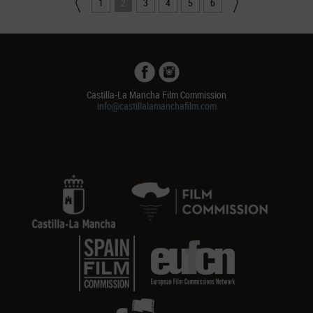
1
2
3
4
5
6
Castilla-La Mancha Film Commission
info@castillalamanchafilm.com