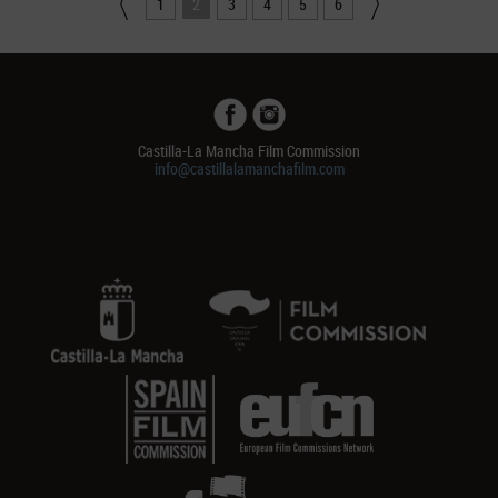
1
2
3
4
5
6
Castilla-La Mancha Film Commission
info@castillalamanchafilm.com