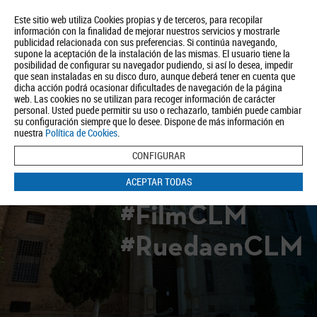
Este sitio web utiliza Cookies propias y de terceros, para recopilar
información con la finalidad de mejorar nuestros servicios y mostrarle
publicidad relacionada con sus preferencias. Si continúa navegando,
supone la aceptación de la instalación de las mismas. El usuario tiene la
posibilidad de configurar su navegador pudiendo, si así lo desea, impedir
que sean instaladas en su disco duro, aunque deberá tener en cuenta que
dicha acción podrá ocasionar dificultades de navegación de la página
Quiénes somos
Turismo
Política de Privacidad
Aviso Legal
web. Las cookies no se utilizan para recoger información de carácter
Política de Cookies
personal. Usted puede permitir su uso o rechazarlo, también puede cambiar
su configuración siempre que lo desee. Dispone de más información en
BUSCAR
nuestra
Política de Cookies
.
CONFIGURAR
ACEPTAR TODAS
#FilmCLM
#RuedaenCLM