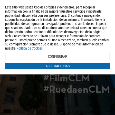
Este sitio web utiliza Cookies propias y de terceros, para recopilar
información con la finalidad de mejorar nuestros servicios y mostrarle
publicidad relacionada con sus preferencias. Si continúa navegando,
supone la aceptación de la instalación de las mismas. El usuario tiene la
posibilidad de configurar su navegador pudiendo, si así lo desea, impedir
que sean instaladas en su disco duro, aunque deberá tener en cuenta que
dicha acción podrá ocasionar dificultades de navegación de la página
Quiénes somos
Turismo
Política de Privacidad
Aviso Legal
web. Las cookies no se utilizan para recoger información de carácter
Política de Cookies
personal. Usted puede permitir su uso o rechazarlo, también puede cambiar
su configuración siempre que lo desee. Dispone de más información en
BUSCAR
nuestra
Política de Cookies
.
CONFIGURAR
ACEPTAR TODAS
#FilmCLM
#RuedaenCLM