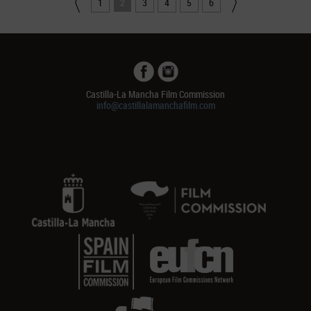
1
2
3
4
5
6
Castilla-La Mancha Film Commission
info@castillalamanchafilm.com