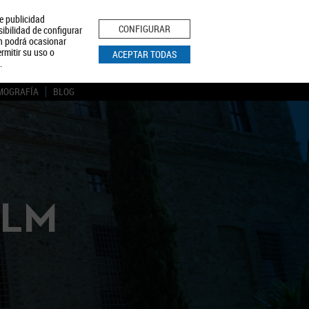
le publicidad
ica de Privacidad
Aviso Legal
Política de Cookies
CONFIGURAR
sibilidad de configurar
ón podrá ocasionar
BUSCAR
rmitir su uso o
ACEPTAR TODAS
.
MOGRAFÍA
BLOG
CLM