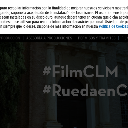
, para recopilar información con la finalidad de mejorar nuestros servicios y mostrar
Quiénes somos
Turismo
Polít
ando, supone la aceptación de la instalación de las mismas. El usuario tiene la po
ue sean instaladas en su disco duro, aunque deberá tener en cuenta que dicha acci
ookies no se utilizan para recoger información de carácter personal. Usted puede pe
ón siempre que lo desee. Dispone de más información en nuestra
Política de Cookies
 PRODUCCIÓN
ASESORÍA A PRODUCCIONES
PERMISOS Y TRÁMITES
FIL
#FilmCLM
#Ruedaen