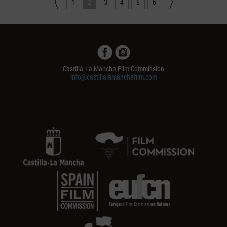
1
2
3
4
5
6
Castilla-La Mancha Film Commission
info@castillalamanchafilm.com