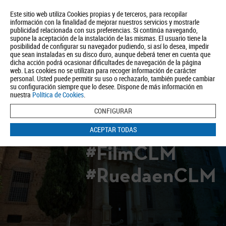
Este sitio web utiliza Cookies propias y de terceros, para recopilar
información con la finalidad de mejorar nuestros servicios y mostrarle
publicidad relacionada con sus preferencias. Si continúa navegando,
supone la aceptación de la instalación de las mismas. El usuario tiene la
posibilidad de configurar su navegador pudiendo, si así lo desea, impedir
que sean instaladas en su disco duro, aunque deberá tener en cuenta que
dicha acción podrá ocasionar dificultades de navegación de la página
Quiénes somos
Turismo
Política de Privacidad
Aviso Legal
web. Las cookies no se utilizan para recoger información de carácter
Política de Cookies
personal. Usted puede permitir su uso o rechazarlo, también puede cambiar
su configuración siempre que lo desee. Dispone de más información en
BUSCAR
nuestra
Política de Cookies
.
CONFIGURAR
ACEPTAR TODAS
#FilmCLM
#RuedaenCLM