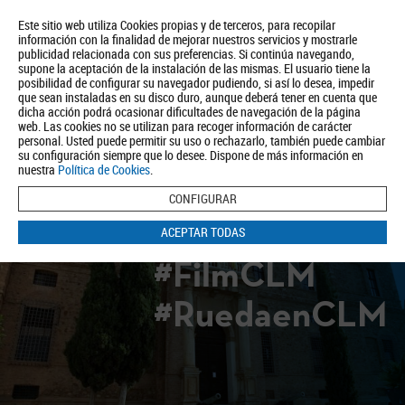
Este sitio web utiliza Cookies propias y de terceros, para recopilar
información con la finalidad de mejorar nuestros servicios y mostrarle
publicidad relacionada con sus preferencias. Si continúa navegando,
supone la aceptación de la instalación de las mismas. El usuario tiene la
posibilidad de configurar su navegador pudiendo, si así lo desea, impedir
que sean instaladas en su disco duro, aunque deberá tener en cuenta que
dicha acción podrá ocasionar dificultades de navegación de la página
Quiénes somos
Turismo
Política de Privacidad
Aviso Legal
web. Las cookies no se utilizan para recoger información de carácter
Política de Cookies
personal. Usted puede permitir su uso o rechazarlo, también puede cambiar
su configuración siempre que lo desee. Dispone de más información en
BUSCAR
nuestra
Política de Cookies
.
CONFIGURAR
ACEPTAR TODAS
#FilmCLM
#RuedaenCLM