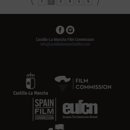
1
2
3
4
5
6
Castilla-La Mancha Film Commission
info@castillalamanchafilm.com