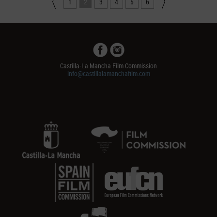
1
2
3
4
5
6
Castilla-La Mancha Film Commission
info@castillalamanchafilm.com