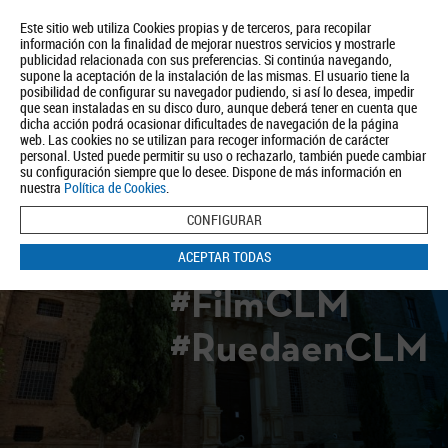
Este sitio web utiliza Cookies propias y de terceros, para recopilar
información con la finalidad de mejorar nuestros servicios y mostrarle
publicidad relacionada con sus preferencias. Si continúa navegando,
supone la aceptación de la instalación de las mismas. El usuario tiene la
posibilidad de configurar su navegador pudiendo, si así lo desea, impedir
que sean instaladas en su disco duro, aunque deberá tener en cuenta que
dicha acción podrá ocasionar dificultades de navegación de la página
Quiénes somos
Turismo
Política de Privacidad
Aviso Legal
web. Las cookies no se utilizan para recoger información de carácter
Política de Cookies
personal. Usted puede permitir su uso o rechazarlo, también puede cambiar
su configuración siempre que lo desee. Dispone de más información en
BUSCAR
nuestra
Política de Cookies
.
CONFIGURAR
ACEPTAR TODAS
#FilmCLM
#RuedaenCLM