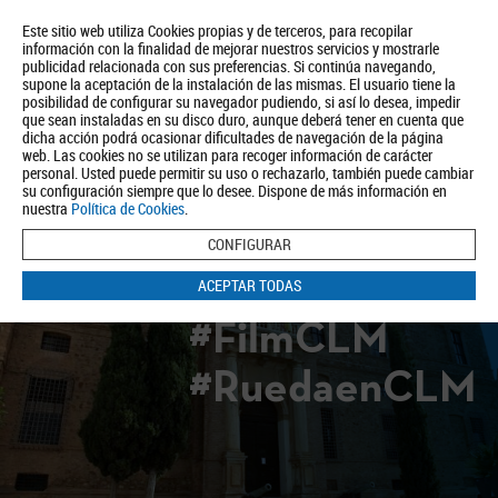
Este sitio web utiliza Cookies propias y de terceros, para recopilar
información con la finalidad de mejorar nuestros servicios y mostrarle
publicidad relacionada con sus preferencias. Si continúa navegando,
supone la aceptación de la instalación de las mismas. El usuario tiene la
posibilidad de configurar su navegador pudiendo, si así lo desea, impedir
que sean instaladas en su disco duro, aunque deberá tener en cuenta que
dicha acción podrá ocasionar dificultades de navegación de la página
Quiénes somos
Turismo
Política de Privacidad
Aviso Legal
web. Las cookies no se utilizan para recoger información de carácter
Política de Cookies
personal. Usted puede permitir su uso o rechazarlo, también puede cambiar
su configuración siempre que lo desee. Dispone de más información en
BUSCAR
nuestra
Política de Cookies
.
CONFIGURAR
ACEPTAR TODAS
#FilmCLM
#RuedaenCLM