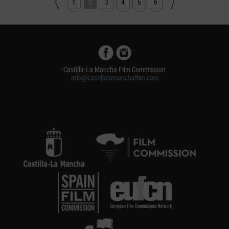
1
2
3
4
5
6
Castilla-La Mancha Film Commission
info@castillalamanchafilm.com