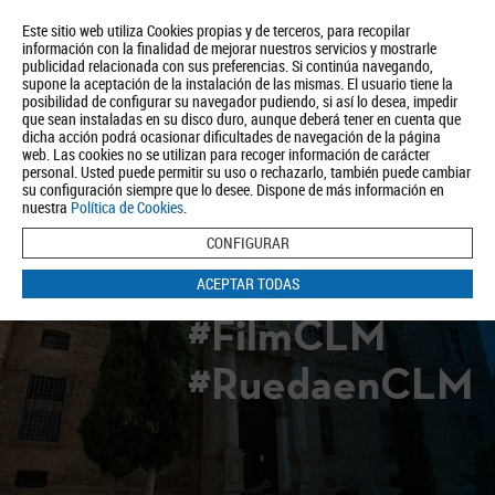
Este sitio web utiliza Cookies propias y de terceros, para recopilar
información con la finalidad de mejorar nuestros servicios y mostrarle
publicidad relacionada con sus preferencias. Si continúa navegando,
supone la aceptación de la instalación de las mismas. El usuario tiene la
posibilidad de configurar su navegador pudiendo, si así lo desea, impedir
que sean instaladas en su disco duro, aunque deberá tener en cuenta que
dicha acción podrá ocasionar dificultades de navegación de la página
Quiénes somos
Turismo
Política de Privacidad
Aviso Legal
web. Las cookies no se utilizan para recoger información de carácter
Política de Cookies
personal. Usted puede permitir su uso o rechazarlo, también puede cambiar
su configuración siempre que lo desee. Dispone de más información en
BUSCAR
nuestra
Política de Cookies
.
CONFIGURAR
ACEPTAR TODAS
#FilmCLM
#RuedaenCLM