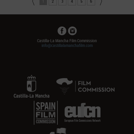
1
2
3
4
5
6
Castilla-La Mancha Film Commission
info@castillalamanchafilm.com