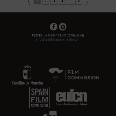
1
2
3
4
5
6
Castilla-La Mancha Film Commission
info@castillalamanchafilm.com