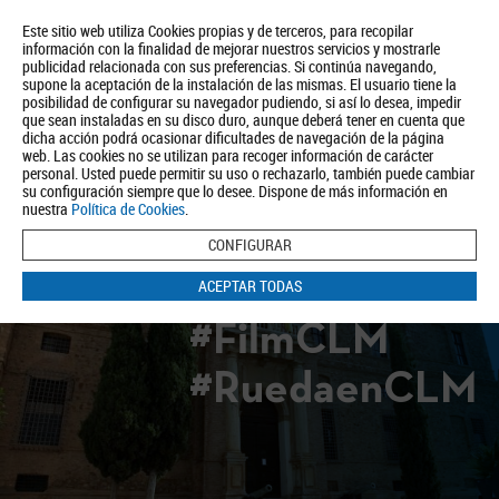
Este sitio web utiliza Cookies propias y de terceros, para recopilar
información con la finalidad de mejorar nuestros servicios y mostrarle
publicidad relacionada con sus preferencias. Si continúa navegando,
supone la aceptación de la instalación de las mismas. El usuario tiene la
posibilidad de configurar su navegador pudiendo, si así lo desea, impedir
que sean instaladas en su disco duro, aunque deberá tener en cuenta que
dicha acción podrá ocasionar dificultades de navegación de la página
Quiénes somos
Turismo
Política de Privacidad
Aviso Legal
web. Las cookies no se utilizan para recoger información de carácter
Política de Cookies
personal. Usted puede permitir su uso o rechazarlo, también puede cambiar
su configuración siempre que lo desee. Dispone de más información en
BUSCAR
nuestra
Política de Cookies
.
CONFIGURAR
ACEPTAR TODAS
#FilmCLM
#RuedaenCLM