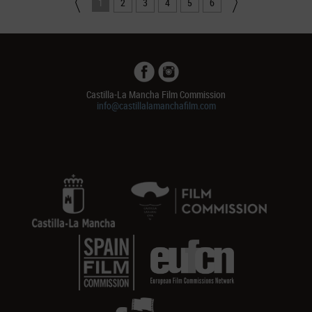
1
2
3
4
5
6
Castilla-La Mancha Film Commission
info@castillalamanchafilm.com