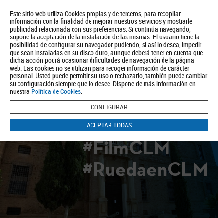
Este sitio web utiliza Cookies propias y de terceros, para recopilar
información con la finalidad de mejorar nuestros servicios y mostrarle
publicidad relacionada con sus preferencias. Si continúa navegando,
supone la aceptación de la instalación de las mismas. El usuario tiene la
posibilidad de configurar su navegador pudiendo, si así lo desea, impedir
que sean instaladas en su disco duro, aunque deberá tener en cuenta que
dicha acción podrá ocasionar dificultades de navegación de la página
Quiénes somos
Turismo
Política de Privacidad
Aviso Legal
web. Las cookies no se utilizan para recoger información de carácter
Política de Cookies
personal. Usted puede permitir su uso o rechazarlo, también puede cambiar
su configuración siempre que lo desee. Dispone de más información en
BUSCAR
nuestra
Política de Cookies
.
CONFIGURAR
ACEPTAR TODAS
#FilmCLM
#RuedaenCLM