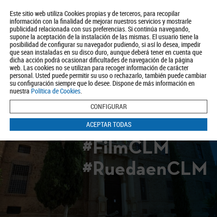
Este sitio web utiliza Cookies propias y de terceros, para recopilar
información con la finalidad de mejorar nuestros servicios y mostrarle
publicidad relacionada con sus preferencias. Si continúa navegando,
supone la aceptación de la instalación de las mismas. El usuario tiene la
posibilidad de configurar su navegador pudiendo, si así lo desea, impedir
que sean instaladas en su disco duro, aunque deberá tener en cuenta que
dicha acción podrá ocasionar dificultades de navegación de la página
Quiénes somos
Turismo
Política de Privacidad
Aviso Legal
web. Las cookies no se utilizan para recoger información de carácter
Política de Cookies
personal. Usted puede permitir su uso o rechazarlo, también puede cambiar
su configuración siempre que lo desee. Dispone de más información en
BUSCAR
nuestra
Política de Cookies
.
CONFIGURAR
ACEPTAR TODAS
#FilmCLM
#RuedaenCLM