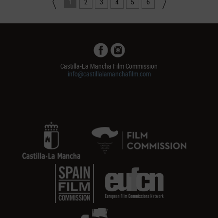
1
2
3
4
5
6
Castilla-La Mancha Film Commission
info@castillalamanchafilm.com