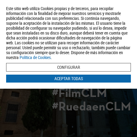
Este sitio web utiliza Cookies propias y de terceros, para recopilar
información con la finalidad de mejorar nuestros servicios y mostrarle
publicidad relacionada con sus preferencias. Si continúa navegando,
supone la aceptación de la instalación de las mismas. El usuario tiene la
posibilidad de configurar su navegador pudiendo, si así lo desea, impedir
que sean instaladas en su disco duro, aunque deberá tener en cuenta que
dicha acción podrá ocasionar dificultades de navegación de la página
Quiénes somos
Turismo
Política de Privacidad
Aviso Legal
web. Las cookies no se utilizan para recoger información de carácter
Política de Cookies
personal. Usted puede permitir su uso o rechazarlo, también puede cambiar
su configuración siempre que lo desee. Dispone de más información en
BUSCAR
nuestra
Política de Cookies
.
CONFIGURAR
ACEPTAR TODAS
#FilmCLM
#RuedaenCLM