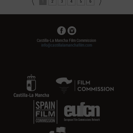
1
2
3
4
5
6
Castilla-La Mancha Film Commission
info@castillalamanchafilm.com