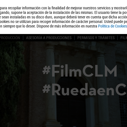
, para recopilar información con la finalidad de mejorar nuestros servicios y mostrar
Quiénes somos
Turismo
Polít
ando, supone la aceptación de la instalación de las mismas. El usuario tiene la po
ue sean instaladas en su disco duro, aunque deberá tener en cuenta que dicha acci
ookies no se utilizan para recoger información de carácter personal. Usted puede pe
ón siempre que lo desee. Dispone de más información en nuestra
Política de Cookies
 PRODUCCIÓN
ASESORÍA A PRODUCCIONES
PERMISOS Y TRÁMITES
FIL
#FilmCLM
#Ruedaen