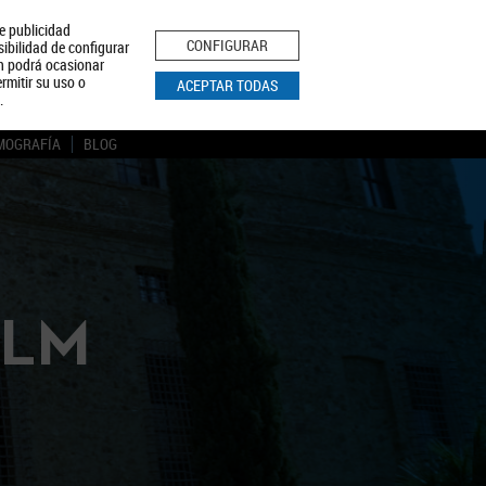
le publicidad
ica de Privacidad
Aviso Legal
Política de Cookies
CONFIGURAR
sibilidad de configurar
ón podrá ocasionar
BUSCAR
rmitir su uso o
ACEPTAR TODAS
.
MOGRAFÍA
BLOG
CLM