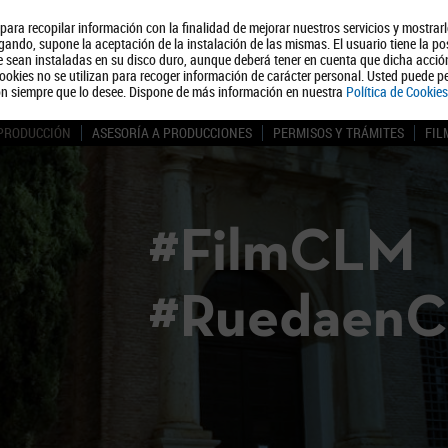
, para recopilar información con la finalidad de mejorar nuestros servicios y mostrar
Quiénes somos
Turismo
Polít
ando, supone la aceptación de la instalación de las mismas. El usuario tiene la po
ue sean instaladas en su disco duro, aunque deberá tener en cuenta que dicha acci
ookies no se utilizan para recoger información de carácter personal. Usted puede pe
ón siempre que lo desee. Dispone de más información en nuestra
Política de Cookies
 PRODUCCIÓN
ASESORÍA A PRODUCCIONES
PERMISOS Y TRÁMITES
FIL
#FilmCLM
#Ruedaen