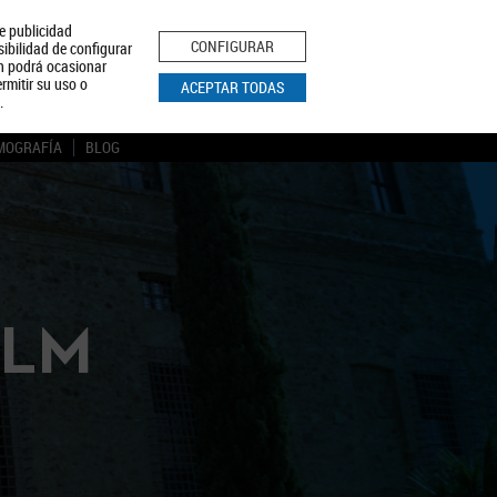
le publicidad
ica de Privacidad
Aviso Legal
Política de Cookies
CONFIGURAR
sibilidad de configurar
ón podrá ocasionar
BUSCAR
rmitir su uso o
ACEPTAR TODAS
.
MOGRAFÍA
BLOG
CLM