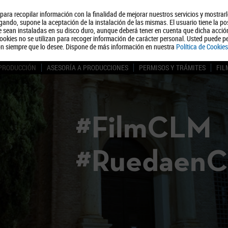
, para recopilar información con la finalidad de mejorar nuestros servicios y mostrar
Quiénes somos
Turismo
Polít
ando, supone la aceptación de la instalación de las mismas. El usuario tiene la po
ue sean instaladas en su disco duro, aunque deberá tener en cuenta que dicha acci
ookies no se utilizan para recoger información de carácter personal. Usted puede pe
ón siempre que lo desee. Dispone de más información en nuestra
Política de Cookies
 PRODUCCIÓN
ASESORÍA A PRODUCCIONES
PERMISOS Y TRÁMITES
FIL
#FilmCLM
#Ruedaen