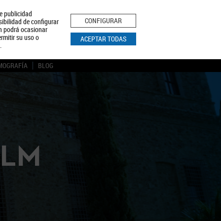
le publicidad
ica de Privacidad
Aviso Legal
Política de Cookies
CONFIGURAR
sibilidad de configurar
ón podrá ocasionar
BUSCAR
rmitir su uso o
ACEPTAR TODAS
.
MOGRAFÍA
BLOG
CLM