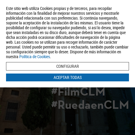
Este sitio web utiliza Cookies propias y de terceros, para recopilar
información con la finalidad de mejorar nuestros servicios y mostrarle
publicidad relacionada con sus preferencias. Si continúa navegando,
supone la aceptación de la instalación de las mismas. El usuario tiene la
posibilidad de configurar su navegador pudiendo, si así lo desea, impedir
que sean instaladas en su disco duro, aunque deberá tener en cuenta que
dicha acción podrá ocasionar dificultades de navegación de la página
Quiénes somos
Turismo
Política de Privacidad
Aviso Legal
web. Las cookies no se utilizan para recoger información de carácter
Política de Cookies
personal. Usted puede permitir su uso o rechazarlo, también puede cambiar
su configuración siempre que lo desee. Dispone de más información en
BUSCAR
nuestra
Política de Cookies
.
CONFIGURAR
ACEPTAR TODAS
#FilmCLM
#RuedaenCLM