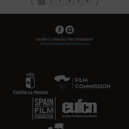
1
2
3
4
5
6
Castilla-La Mancha Film Commission
info@castillalamanchafilm.com