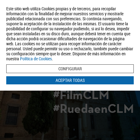
Este sitio web utiliza Cookies propias y de terceros, para recopilar
información con la finalidad de mejorar nuestros servicios y mostrarle
publicidad relacionada con sus preferencias. Si continúa navegando,
supone la aceptación de la instalación de las mismas. El usuario tiene la
posibilidad de configurar su navegador pudiendo, si así lo desea, impedir
que sean instaladas en su disco duro, aunque deberá tener en cuenta que
dicha acción podrá ocasionar dificultades de navegación de la página
Quiénes somos
Turismo
Política de Privacidad
Aviso Legal
web. Las cookies no se utilizan para recoger información de carácter
Política de Cookies
personal. Usted puede permitir su uso o rechazarlo, también puede cambiar
su configuración siempre que lo desee. Dispone de más información en
BUSCAR
nuestra
Política de Cookies
.
CONFIGURAR
ACEPTAR TODAS
#FilmCLM
#RuedaenCLM