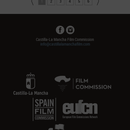
1
2
3
4
5
6
Castilla-La Mancha Film Commission
info@castillalamanchafilm.com