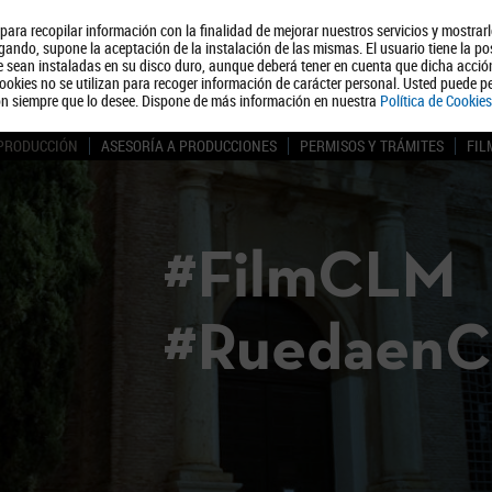
, para recopilar información con la finalidad de mejorar nuestros servicios y mostrar
Quiénes somos
Turismo
Polít
ando, supone la aceptación de la instalación de las mismas. El usuario tiene la po
ue sean instaladas en su disco duro, aunque deberá tener en cuenta que dicha acci
ookies no se utilizan para recoger información de carácter personal. Usted puede pe
ón siempre que lo desee. Dispone de más información en nuestra
Política de Cookies
 PRODUCCIÓN
ASESORÍA A PRODUCCIONES
PERMISOS Y TRÁMITES
FIL
#FilmCLM
#Ruedaen