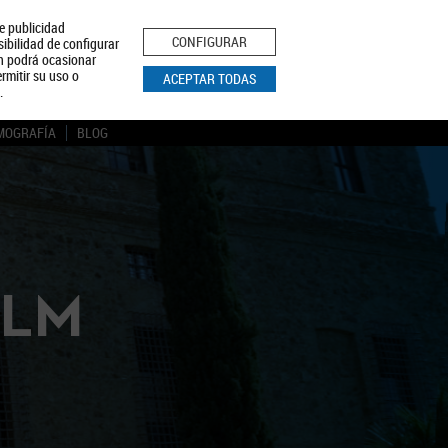
le publicidad
ica de Privacidad
Aviso Legal
Política de Cookies
CONFIGURAR
sibilidad de configurar
ón podrá ocasionar
BUSCAR
rmitir su uso o
ACEPTAR TODAS
.
MOGRAFÍA
BLOG
CLM