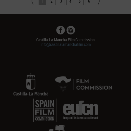
1
2
3
4
5
6
Castilla-La Mancha Film Commission
info@castillalamanchafilm.com