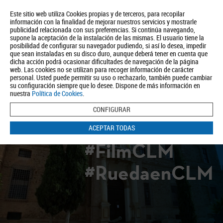
Este sitio web utiliza Cookies propias y de terceros, para recopilar
información con la finalidad de mejorar nuestros servicios y mostrarle
publicidad relacionada con sus preferencias. Si continúa navegando,
supone la aceptación de la instalación de las mismas. El usuario tiene la
posibilidad de configurar su navegador pudiendo, si así lo desea, impedir
que sean instaladas en su disco duro, aunque deberá tener en cuenta que
dicha acción podrá ocasionar dificultades de navegación de la página
Quiénes somos
Turismo
Política de Privacidad
Aviso Legal
web. Las cookies no se utilizan para recoger información de carácter
Política de Cookies
personal. Usted puede permitir su uso o rechazarlo, también puede cambiar
su configuración siempre que lo desee. Dispone de más información en
BUSCAR
nuestra
Política de Cookies
.
CONFIGURAR
ACEPTAR TODAS
#FilmCLM
#RuedaenCLM