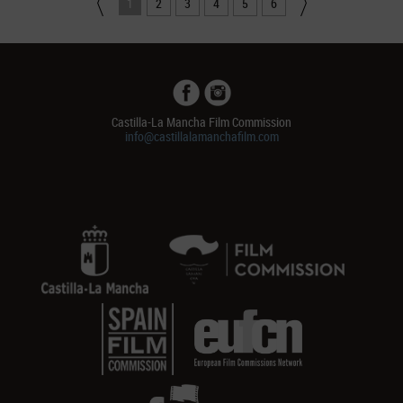
1
2
3
4
5
6
Castilla-La Mancha Film Commission
info@castillalamanchafilm.com