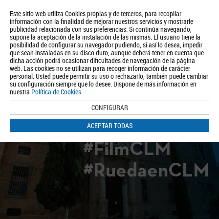
Este sitio web utiliza Cookies propias y de terceros, para recopilar
información con la finalidad de mejorar nuestros servicios y mostrarle
publicidad relacionada con sus preferencias. Si continúa navegando,
supone la aceptación de la instalación de las mismas. El usuario tiene la
posibilidad de configurar su navegador pudiendo, si así lo desea, impedir
que sean instaladas en su disco duro, aunque deberá tener en cuenta que
dicha acción podrá ocasionar dificultades de navegación de la página
Quiénes somos
Turismo
Política de Privacidad
Aviso Legal
web. Las cookies no se utilizan para recoger información de carácter
Política de Cookies
personal. Usted puede permitir su uso o rechazarlo, también puede cambiar
su configuración siempre que lo desee. Dispone de más información en
BUSCAR
nuestra
Política de Cookies
.
CONFIGURAR
ACEPTAR TODAS
#FilmCLM
#RuedaenCLM