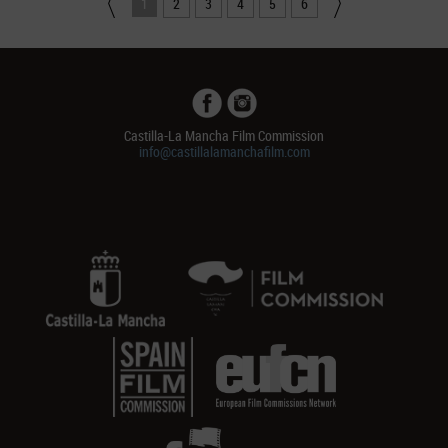
1
2
3
4
5
6
Castilla-La Mancha Film Commission
info@castillalamanchafilm.com