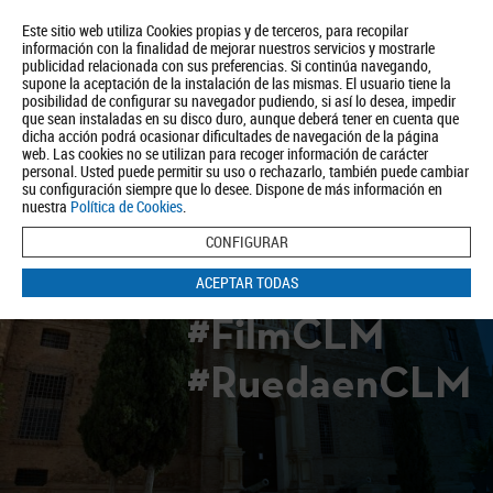
Este sitio web utiliza Cookies propias y de terceros, para recopilar
información con la finalidad de mejorar nuestros servicios y mostrarle
publicidad relacionada con sus preferencias. Si continúa navegando,
supone la aceptación de la instalación de las mismas. El usuario tiene la
posibilidad de configurar su navegador pudiendo, si así lo desea, impedir
que sean instaladas en su disco duro, aunque deberá tener en cuenta que
dicha acción podrá ocasionar dificultades de navegación de la página
Quiénes somos
Turismo
Política de Privacidad
Aviso Legal
web. Las cookies no se utilizan para recoger información de carácter
Política de Cookies
personal. Usted puede permitir su uso o rechazarlo, también puede cambiar
su configuración siempre que lo desee. Dispone de más información en
BUSCAR
nuestra
Política de Cookies
.
CONFIGURAR
ACEPTAR TODAS
#FilmCLM
#RuedaenCLM