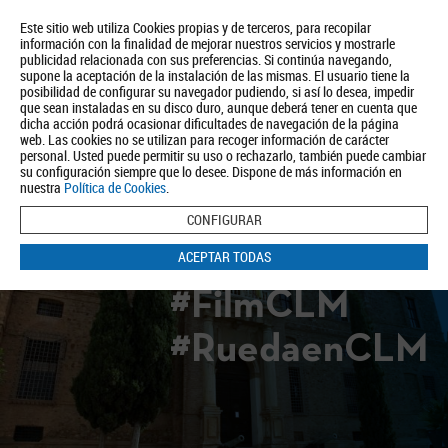
Este sitio web utiliza Cookies propias y de terceros, para recopilar
información con la finalidad de mejorar nuestros servicios y mostrarle
publicidad relacionada con sus preferencias. Si continúa navegando,
supone la aceptación de la instalación de las mismas. El usuario tiene la
posibilidad de configurar su navegador pudiendo, si así lo desea, impedir
que sean instaladas en su disco duro, aunque deberá tener en cuenta que
dicha acción podrá ocasionar dificultades de navegación de la página
Quiénes somos
Turismo
Política de Privacidad
Aviso Legal
web. Las cookies no se utilizan para recoger información de carácter
Política de Cookies
personal. Usted puede permitir su uso o rechazarlo, también puede cambiar
su configuración siempre que lo desee. Dispone de más información en
BUSCAR
nuestra
Política de Cookies
.
CONFIGURAR
ACEPTAR TODAS
#FilmCLM
#RuedaenCLM