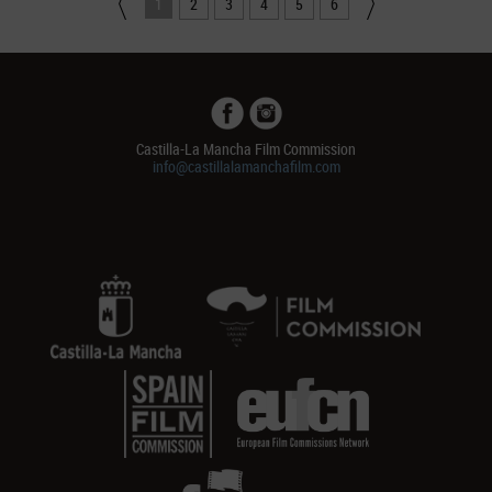
1
2
3
4
5
6
Castilla-La Mancha Film Commission
info@castillalamanchafilm.com