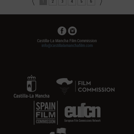
1
2
3
4
5
6
Castilla-La Mancha Film Commission
info@castillalamanchafilm.com