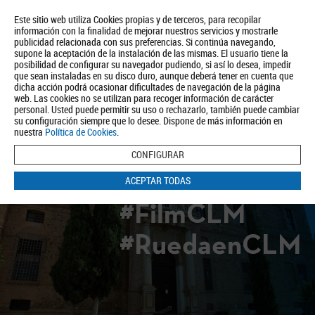
Este sitio web utiliza Cookies propias y de terceros, para recopilar
información con la finalidad de mejorar nuestros servicios y mostrarle
publicidad relacionada con sus preferencias. Si continúa navegando,
supone la aceptación de la instalación de las mismas. El usuario tiene la
posibilidad de configurar su navegador pudiendo, si así lo desea, impedir
que sean instaladas en su disco duro, aunque deberá tener en cuenta que
dicha acción podrá ocasionar dificultades de navegación de la página
Quiénes somos
Turismo
Política de Privacidad
Aviso Legal
web. Las cookies no se utilizan para recoger información de carácter
Política de Cookies
personal. Usted puede permitir su uso o rechazarlo, también puede cambiar
su configuración siempre que lo desee. Dispone de más información en
BUSCAR
nuestra
Política de Cookies
.
CONFIGURAR
ACEPTAR TODAS
#FilmCLM
#RuedaenCLM