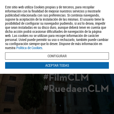
Este sitio web utiliza Cookies propias y de terceros, para recopilar
información con la finalidad de mejorar nuestros servicios y mostrarle
publicidad relacionada con sus preferencias. Si continúa navegando,
supone la aceptación de la instalación de las mismas. El usuario tiene la
posibilidad de configurar su navegador pudiendo, si así lo desea, impedir
que sean instaladas en su disco duro, aunque deberá tener en cuenta que
dicha acción podrá ocasionar dificultades de navegación de la página
Quiénes somos
Turismo
Política de Privacidad
Aviso Legal
web. Las cookies no se utilizan para recoger información de carácter
Política de Cookies
personal. Usted puede permitir su uso o rechazarlo, también puede cambiar
su configuración siempre que lo desee. Dispone de más información en
BUSCAR
nuestra
Política de Cookies
.
CONFIGURAR
ACEPTAR TODAS
#FilmCLM
#RuedaenCLM