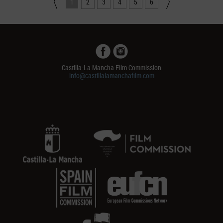
1
2
3
4
5
6
Castilla-La Mancha Film Commission
info@castillalamanchafilm.com