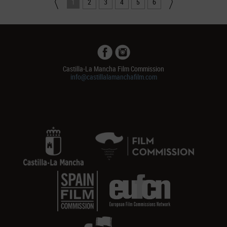
1
2
3
4
5
6
Castilla-La Mancha Film Commission
info@castillalamanchafilm.com