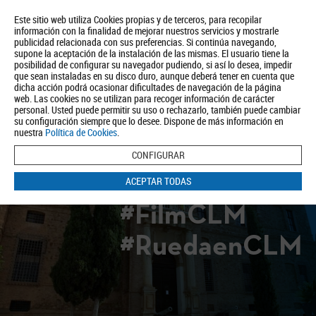
Este sitio web utiliza Cookies propias y de terceros, para recopilar
información con la finalidad de mejorar nuestros servicios y mostrarle
publicidad relacionada con sus preferencias. Si continúa navegando,
supone la aceptación de la instalación de las mismas. El usuario tiene la
posibilidad de configurar su navegador pudiendo, si así lo desea, impedir
que sean instaladas en su disco duro, aunque deberá tener en cuenta que
dicha acción podrá ocasionar dificultades de navegación de la página
Quiénes somos
Turismo
Política de Privacidad
Aviso Legal
web. Las cookies no se utilizan para recoger información de carácter
Política de Cookies
personal. Usted puede permitir su uso o rechazarlo, también puede cambiar
su configuración siempre que lo desee. Dispone de más información en
BUSCAR
nuestra
Política de Cookies
.
CONFIGURAR
ACEPTAR TODAS
#FilmCLM
#RuedaenCLM