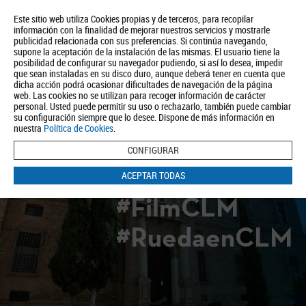
Este sitio web utiliza Cookies propias y de terceros, para recopilar
información con la finalidad de mejorar nuestros servicios y mostrarle
publicidad relacionada con sus preferencias. Si continúa navegando,
supone la aceptación de la instalación de las mismas. El usuario tiene la
posibilidad de configurar su navegador pudiendo, si así lo desea, impedir
que sean instaladas en su disco duro, aunque deberá tener en cuenta que
dicha acción podrá ocasionar dificultades de navegación de la página
Quiénes somos
Turismo
Política de Privacidad
Aviso Legal
web. Las cookies no se utilizan para recoger información de carácter
Política de Cookies
personal. Usted puede permitir su uso o rechazarlo, también puede cambiar
su configuración siempre que lo desee. Dispone de más información en
BUSCAR
nuestra
Política de Cookies
.
CONFIGURAR
ACEPTAR TODAS
#FilmCLM
#RuedaenCLM