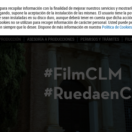
, para recopilar información con la finalidad de mejorar nuestros servicios y mostrar
Quiénes somos
Turismo
Polít
ando, supone la aceptación de la instalación de las mismas. El usuario tiene la po
ue sean instaladas en su disco duro, aunque deberá tener en cuenta que dicha acci
ookies no se utilizan para recoger información de carácter personal. Usted puede pe
ón siempre que lo desee. Dispone de más información en nuestra
Política de Cookies
 PRODUCCIÓN
ASESORÍA A PRODUCCIONES
PERMISOS Y TRÁMITES
FIL
#FilmCLM
#Ruedaen