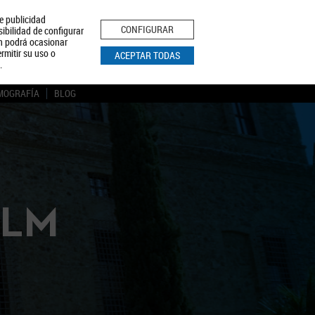
le publicidad
ica de Privacidad
Aviso Legal
Política de Cookies
CONFIGURAR
sibilidad de configurar
ón podrá ocasionar
BUSCAR
rmitir su uso o
ACEPTAR TODAS
.
MOGRAFÍA
BLOG
CLM