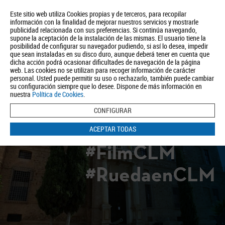
Este sitio web utiliza Cookies propias y de terceros, para recopilar
información con la finalidad de mejorar nuestros servicios y mostrarle
publicidad relacionada con sus preferencias. Si continúa navegando,
supone la aceptación de la instalación de las mismas. El usuario tiene la
posibilidad de configurar su navegador pudiendo, si así lo desea, impedir
que sean instaladas en su disco duro, aunque deberá tener en cuenta que
dicha acción podrá ocasionar dificultades de navegación de la página
Quiénes somos
Turismo
Política de Privacidad
Aviso Legal
web. Las cookies no se utilizan para recoger información de carácter
Política de Cookies
personal. Usted puede permitir su uso o rechazarlo, también puede cambiar
su configuración siempre que lo desee. Dispone de más información en
BUSCAR
nuestra
Política de Cookies
.
CONFIGURAR
ACEPTAR TODAS
#FilmCLM
#RuedaenCLM