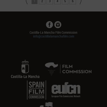
1
2
3
4
5
6
Castilla-La Mancha Film Commission
info@castillalamanchafilm.com