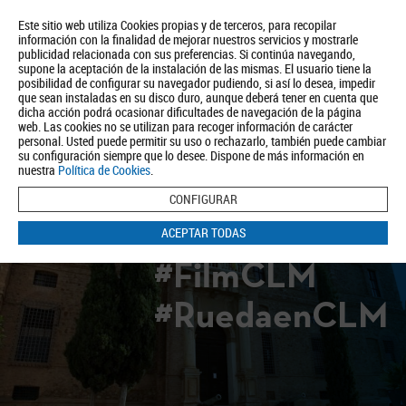
Este sitio web utiliza Cookies propias y de terceros, para recopilar
información con la finalidad de mejorar nuestros servicios y mostrarle
publicidad relacionada con sus preferencias. Si continúa navegando,
supone la aceptación de la instalación de las mismas. El usuario tiene la
posibilidad de configurar su navegador pudiendo, si así lo desea, impedir
que sean instaladas en su disco duro, aunque deberá tener en cuenta que
dicha acción podrá ocasionar dificultades de navegación de la página
Quiénes somos
Turismo
Política de Privacidad
Aviso Legal
web. Las cookies no se utilizan para recoger información de carácter
Política de Cookies
personal. Usted puede permitir su uso o rechazarlo, también puede cambiar
su configuración siempre que lo desee. Dispone de más información en
BUSCAR
nuestra
Política de Cookies
.
CONFIGURAR
ACEPTAR TODAS
#FilmCLM
#RuedaenCLM