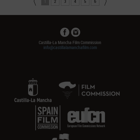
1
2
3
4
5
6
Castilla-La Mancha Film Commission
info@castillalamanchafilm.com