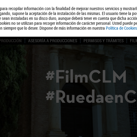
, para recopilar información con la finalidad de mejorar nuestros servicios y mostrar
Quiénes somos
Turismo
Polít
ando, supone la aceptación de la instalación de las mismas. El usuario tiene la po
ue sean instaladas en su disco duro, aunque deberá tener en cuenta que dicha acci
ookies no se utilizan para recoger información de carácter personal. Usted puede pe
ón siempre que lo desee. Dispone de más información en nuestra
Política de Cookies
 PRODUCCIÓN
ASESORÍA A PRODUCCIONES
PERMISOS Y TRÁMITES
FIL
#FilmCLM
#Ruedaen