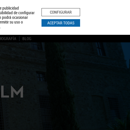
le publicidad
ica de Privacidad
Aviso Legal
Política de Cookies
CONFIGURAR
sibilidad de configurar
ón podrá ocasionar
BUSCAR
rmitir su uso o
ACEPTAR TODAS
.
MOGRAFÍA
BLOG
CLM