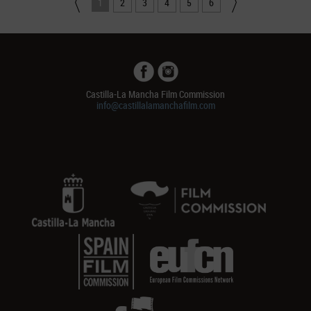
1
2
3
4
5
6
Castilla-La Mancha Film Commission
info@castillalamanchafilm.com