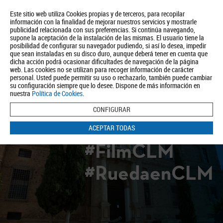
Este sitio web utiliza Cookies propias y de terceros, para recopilar
información con la finalidad de mejorar nuestros servicios y mostrarle
publicidad relacionada con sus preferencias. Si continúa navegando,
supone la aceptación de la instalación de las mismas. El usuario tiene la
posibilidad de configurar su navegador pudiendo, si así lo desea, impedir
que sean instaladas en su disco duro, aunque deberá tener en cuenta que
dicha acción podrá ocasionar dificultades de navegación de la página
Quiénes somos
Turismo
Política de Privacidad
Aviso Legal
web. Las cookies no se utilizan para recoger información de carácter
Política de Cookies
personal. Usted puede permitir su uso o rechazarlo, también puede cambiar
su configuración siempre que lo desee. Dispone de más información en
BUSCAR
nuestra
Política de Cookies
.
CONFIGURAR
ACEPTAR TODAS
#FilmCLM
#RuedaenCLM