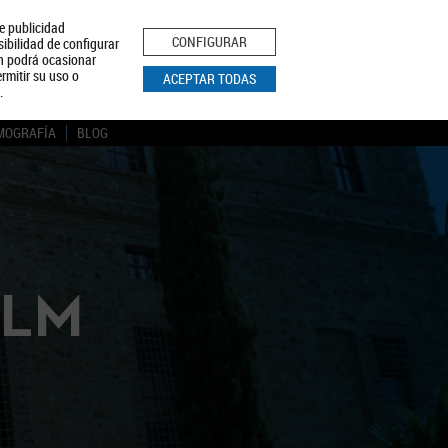
le publicidad
ica de Privacidad
Aviso Legal
Política de Cookies
CONFIGURAR
sibilidad de configurar
ón podrá ocasionar
BUSCAR
rmitir su uso o
ACEPTAR TODAS
.
MOGRAFÍA
BLOG
CLM