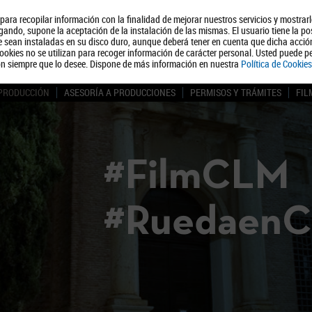
, para recopilar información con la finalidad de mejorar nuestros servicios y mostrar
Quiénes somos
Turismo
Polít
ando, supone la aceptación de la instalación de las mismas. El usuario tiene la po
ue sean instaladas en su disco duro, aunque deberá tener en cuenta que dicha acci
ookies no se utilizan para recoger información de carácter personal. Usted puede pe
ón siempre que lo desee. Dispone de más información en nuestra
Política de Cookies
 PRODUCCIÓN
ASESORÍA A PRODUCCIONES
PERMISOS Y TRÁMITES
FIL
#FilmCLM
#Ruedaen