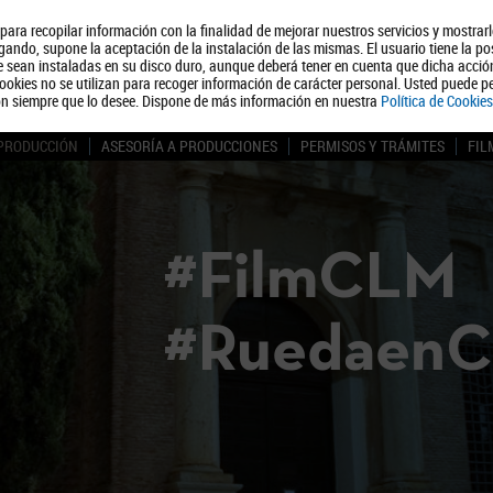
, para recopilar información con la finalidad de mejorar nuestros servicios y mostrar
Quiénes somos
Turismo
Polít
ando, supone la aceptación de la instalación de las mismas. El usuario tiene la po
ue sean instaladas en su disco duro, aunque deberá tener en cuenta que dicha acci
ookies no se utilizan para recoger información de carácter personal. Usted puede pe
ón siempre que lo desee. Dispone de más información en nuestra
Política de Cookies
 PRODUCCIÓN
ASESORÍA A PRODUCCIONES
PERMISOS Y TRÁMITES
FIL
#FilmCLM
#Ruedaen