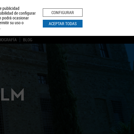
le publicidad
ica de Privacidad
Aviso Legal
Política de Cookies
CONFIGURAR
sibilidad de configurar
ón podrá ocasionar
BUSCAR
rmitir su uso o
ACEPTAR TODAS
.
MOGRAFÍA
BLOG
CLM