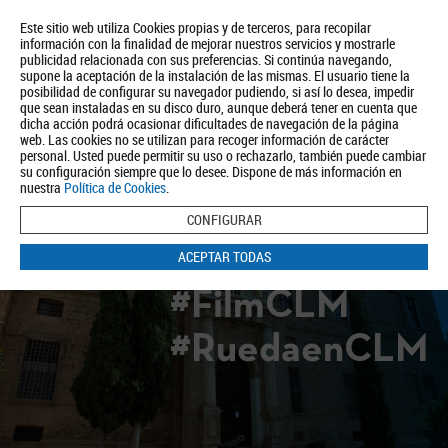
Este sitio web utiliza Cookies propias y de terceros, para recopilar
información con la finalidad de mejorar nuestros servicios y mostrarle
publicidad relacionada con sus preferencias. Si continúa navegando,
supone la aceptación de la instalación de las mismas. El usuario tiene la
posibilidad de configurar su navegador pudiendo, si así lo desea, impedir
que sean instaladas en su disco duro, aunque deberá tener en cuenta que
dicha acción podrá ocasionar dificultades de navegación de la página
Quiénes somos
Turismo
Política de Privacidad
Aviso Legal
web. Las cookies no se utilizan para recoger información de carácter
Política de Cookies
personal. Usted puede permitir su uso o rechazarlo, también puede cambiar
su configuración siempre que lo desee. Dispone de más información en
BUSCAR
nuestra
Política de Cookies
.
CONFIGURAR
ACEPTAR TODAS
#FilmCLM
#RuedaenCLM