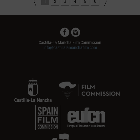
1
2
3
4
5
6
Castilla-La Mancha Film Commission
info@castillalamanchafilm.com