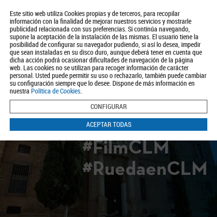
Este sitio web utiliza Cookies propias y de terceros, para recopilar
información con la finalidad de mejorar nuestros servicios y mostrarle
publicidad relacionada con sus preferencias. Si continúa navegando,
supone la aceptación de la instalación de las mismas. El usuario tiene la
posibilidad de configurar su navegador pudiendo, si así lo desea, impedir
que sean instaladas en su disco duro, aunque deberá tener en cuenta que
dicha acción podrá ocasionar dificultades de navegación de la página
Quiénes somos
Turismo
Política de Privacidad
Aviso Legal
web. Las cookies no se utilizan para recoger información de carácter
Política de Cookies
personal. Usted puede permitir su uso o rechazarlo, también puede cambiar
su configuración siempre que lo desee. Dispone de más información en
BUSCAR
nuestra
Política de Cookies
.
CONFIGURAR
ACEPTAR TODAS
#FilmCLM
#RuedaenCLM