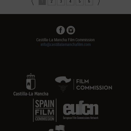
1
2
3
4
5
6
Castilla-La Mancha Film Commission
info@castillalamanchafilm.com