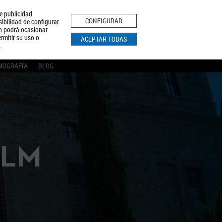
le publicidad
ica de Privacidad
Aviso Legal
Política de Cookies
CONFIGURAR
sibilidad de configurar
ón podrá ocasionar
BUSCAR
rmitir su uso o
ACEPTAR TODAS
.
MOGRAFÍA
BLOG
CLM