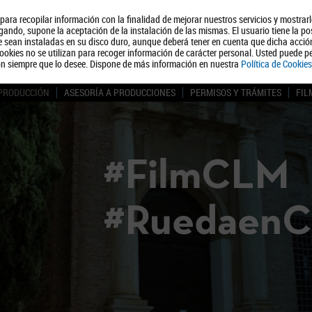
, para recopilar información con la finalidad de mejorar nuestros servicios y mostrar
Quiénes somos
Turismo
Polít
ando, supone la aceptación de la instalación de las mismas. El usuario tiene la po
ue sean instaladas en su disco duro, aunque deberá tener en cuenta que dicha acci
ookies no se utilizan para recoger información de carácter personal. Usted puede pe
ón siempre que lo desee. Dispone de más información en nuestra
Política de Cookies
 PRODUCCIÓN
ASESORÍA A PRODUCCIONES
PERMISOS Y TRÁMITES
FIL
#FilmCLM
#Ruedaen