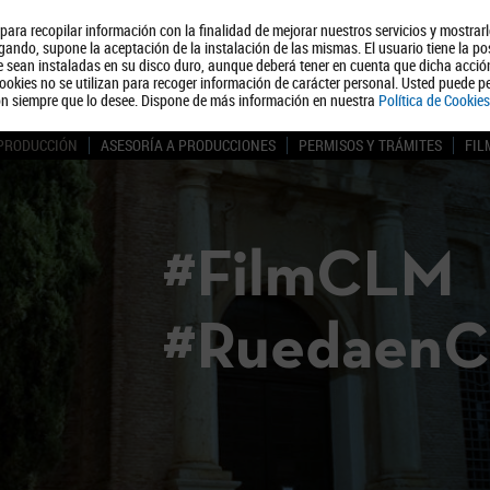
, para recopilar información con la finalidad de mejorar nuestros servicios y mostrar
Quiénes somos
Turismo
Polít
ando, supone la aceptación de la instalación de las mismas. El usuario tiene la po
ue sean instaladas en su disco duro, aunque deberá tener en cuenta que dicha acci
ookies no se utilizan para recoger información de carácter personal. Usted puede pe
ón siempre que lo desee. Dispone de más información en nuestra
Política de Cookies
 PRODUCCIÓN
ASESORÍA A PRODUCCIONES
PERMISOS Y TRÁMITES
FIL
#FilmCLM
#Ruedaen