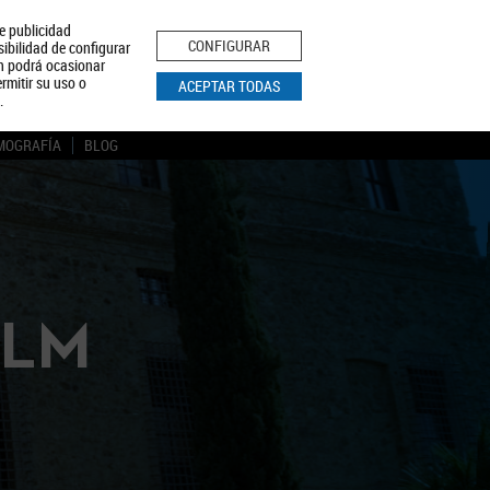
le publicidad
ica de Privacidad
Aviso Legal
Política de Cookies
CONFIGURAR
sibilidad de configurar
ón podrá ocasionar
BUSCAR
rmitir su uso o
ACEPTAR TODAS
.
MOGRAFÍA
BLOG
CLM