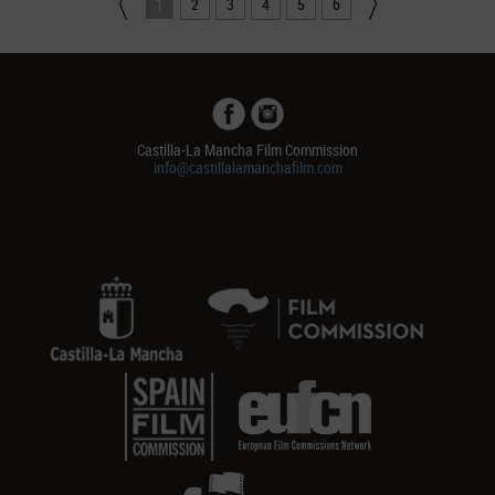
1
2
3
4
5
6
Castilla-La Mancha Film Commission
info@castillalamanchafilm.com