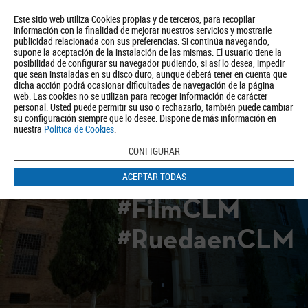
Este sitio web utiliza Cookies propias y de terceros, para recopilar
información con la finalidad de mejorar nuestros servicios y mostrarle
publicidad relacionada con sus preferencias. Si continúa navegando,
supone la aceptación de la instalación de las mismas. El usuario tiene la
posibilidad de configurar su navegador pudiendo, si así lo desea, impedir
que sean instaladas en su disco duro, aunque deberá tener en cuenta que
dicha acción podrá ocasionar dificultades de navegación de la página
Quiénes somos
Turismo
Política de Privacidad
Aviso Legal
web. Las cookies no se utilizan para recoger información de carácter
Política de Cookies
personal. Usted puede permitir su uso o rechazarlo, también puede cambiar
su configuración siempre que lo desee. Dispone de más información en
BUSCAR
nuestra
Política de Cookies
.
CONFIGURAR
ACEPTAR TODAS
#FilmCLM
#RuedaenCLM