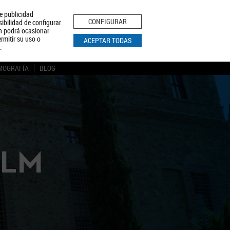
le publicidad
ica de Privacidad
Aviso Legal
Política de Cookies
CONFIGURAR
sibilidad de configurar
ón podrá ocasionar
BUSCAR
rmitir su uso o
ACEPTAR TODAS
.
MOGRAFÍA
BLOG
CLM