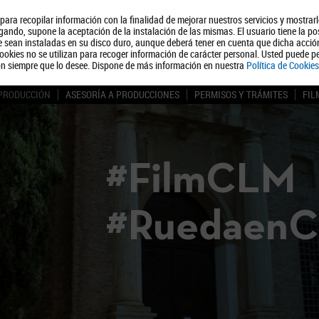
, para recopilar información con la finalidad de mejorar nuestros servicios y mostrar
Quiénes somos
Turismo
Polít
ando, supone la aceptación de la instalación de las mismas. El usuario tiene la po
ue sean instaladas en su disco duro, aunque deberá tener en cuenta que dicha acci
ookies no se utilizan para recoger información de carácter personal. Usted puede pe
ón siempre que lo desee. Dispone de más información en nuestra
Política de Cookies
 PRODUCCIÓN
ASESORÍA A PRODUCCIONES
PERMISOS Y TRÁMITES
FIL
#FilmCLM
#Ruedaen