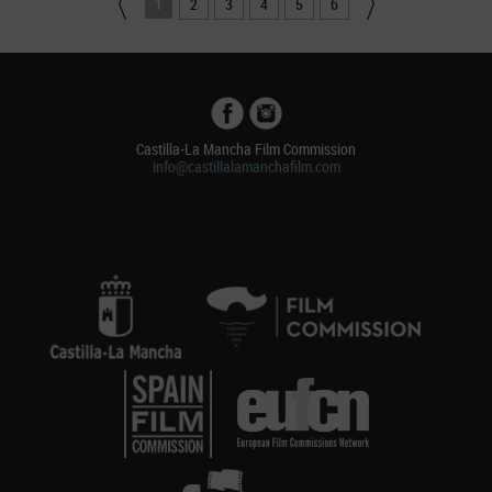
1
2
3
4
5
6
Castilla-La Mancha Film Commission
info@castillalamanchafilm.com