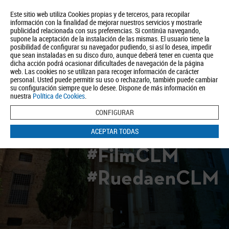
Este sitio web utiliza Cookies propias y de terceros, para recopilar
información con la finalidad de mejorar nuestros servicios y mostrarle
publicidad relacionada con sus preferencias. Si continúa navegando,
supone la aceptación de la instalación de las mismas. El usuario tiene la
posibilidad de configurar su navegador pudiendo, si así lo desea, impedir
que sean instaladas en su disco duro, aunque deberá tener en cuenta que
dicha acción podrá ocasionar dificultades de navegación de la página
Quiénes somos
Turismo
Política de Privacidad
Aviso Legal
web. Las cookies no se utilizan para recoger información de carácter
Política de Cookies
personal. Usted puede permitir su uso o rechazarlo, también puede cambiar
su configuración siempre que lo desee. Dispone de más información en
BUSCAR
nuestra
Política de Cookies
.
CONFIGURAR
ACEPTAR TODAS
#FilmCLM
#RuedaenCLM