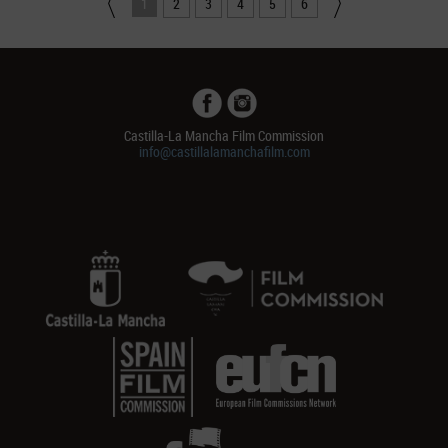
1
2
3
4
5
6
Castilla-La Mancha Film Commission
info@castillalamanchafilm.com