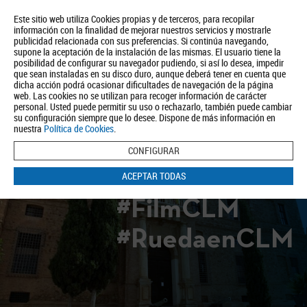
Este sitio web utiliza Cookies propias y de terceros, para recopilar
información con la finalidad de mejorar nuestros servicios y mostrarle
publicidad relacionada con sus preferencias. Si continúa navegando,
supone la aceptación de la instalación de las mismas. El usuario tiene la
posibilidad de configurar su navegador pudiendo, si así lo desea, impedir
que sean instaladas en su disco duro, aunque deberá tener en cuenta que
dicha acción podrá ocasionar dificultades de navegación de la página
Quiénes somos
Turismo
Política de Privacidad
Aviso Legal
web. Las cookies no se utilizan para recoger información de carácter
Política de Cookies
personal. Usted puede permitir su uso o rechazarlo, también puede cambiar
su configuración siempre que lo desee. Dispone de más información en
BUSCAR
nuestra
Política de Cookies
.
CONFIGURAR
ACEPTAR TODAS
#FilmCLM
#RuedaenCLM